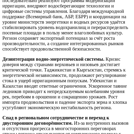
последовательно реализуют программы модернизации
ирригации, внедряют водосберегающие технологии и
цифровые системы управления. Благодаря международной
поддержке (Всемирный банк, АБР, ЕБРР) и координации на
уровне министерств энергетики и водных ресурсов удаётся
стабилизировать уровень водохранилищ и перераспределить
посевные площади в пользу менее влаголюбивых культур.
Регион сохраняет экспортный потенциал за счёт роста
производительности, а создание интегрированных рынков
способствует продовольственной безопасности.
Дезинтеграция водно-энергетической системы.
Кризис
доверия между странами верховьев и низовьев достигает
критической точки. Таджикистан и Кыргызстан, стремясь к
энергетической независимости, продолжают регулирование
стока в ущерб ирригационным попускам. Узбекистан и
Казахстан вводят ответные ограничения. Ускоренное таяние
ледников приводит к непредсказуемым колебаниям уровня
рек, перебоям в орошении и сокращению урожаев. Рост
импорта продовольствия и падение экспорта зерна и хлопка
усугубляют экономическую нестабильность региона.
Спад в региональном сотрудничестве и переход к
двусторонним договорённостям.
Из-за внутренних вызовов
и отсутствия прогресса в многосторонних переговорах
страны региона отказываются от комплексного подхода к