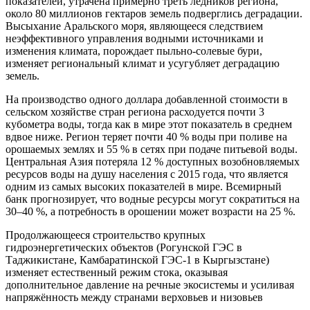
показателей, утрачена примерно треть ледников региона,
около 80 миллионов гектаров земель подверглись деградации.
Высыхание Аральского моря, являющееся следствием
неэффективного управления водными источниками и
изменения климата, порождает пыльно-солевые бури,
изменяет региональный климат и усугубляет деградацию
земель.
На производство одного доллара добавленной стоимости в
сельском хозяйстве стран региона расходуется почти 3
кубометра воды, тогда как в мире этот показатель в среднем
вдвое ниже. Регион теряет почти 40 % воды при поливе на
орошаемых землях и 55 % в сетях при подаче питьевой воды.
Центральная Азия потеряла 12 % доступных возобновляемых
ресурсов воды на душу населения с 2015 года, что является
одним из самых высоких показателей в мире. Всемирный
банк прогнозирует, что водные ресурсы могут сократиться на
30–40 %, а потребность в орошении может возрасти на 25 %.
Продолжающееся строительство крупных
гидроэнергетических объектов (Рогунской ГЭС в
Таджикистане, Камбаратинской ГЭС-1 в Кыргызстане)
изменяет естественный режим стока, оказывая
дополнительное давление на речные экосистемы и усиливая
напряжённость между странами верховьев и низовьев