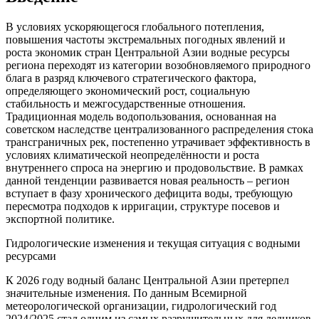
В условиях ускоряющегося глобального потепления,
повышения частоты экстремальных погодных явлений и
роста экономик стран Центральной Азии водные ресурсы
региона переходят из категории возобновляемого природного
блага в разряд ключевого стратегического фактора,
определяющего экономический рост, социальную
стабильность и межгосударственные отношения.
Традиционная модель водопользования, основанная на
советском наследстве централизованного распределения стока
трансграничных рек, постепенно утрачивает эффективность в
условиях климатической неопределённости и роста
внутреннего спроса на энергию и продовольствие. В рамках
данной тенденции развивается новая реальность – регион
вступает в фазу хронического дефицита воды, требующую
пересмотра подходов к ирригации, структуре посевов и
экспортной политике.
Гидрологические изменения и текущая ситуация с водными
ресурсами
К 2026 году водный баланс Центральной Азии претерпел
значительные изменения. По данным Всемирной
метеорологической организации, гидрологический год
2024/2025 стал одним из самых разрушительных для ледников