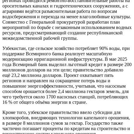
регионах проводятся ремонтно-восстановительные работы на
оросительных каналах и гидротехнических сооружениях, а с
аграриями ведётся разъяснительная работа по вопросам
водосбережения и перехода на менее влаголюбивые культуры.
Совместно с Генеральной прокуратурой разработан план
мероприятий по борьбе с незаконным использованием водных
ресурсов, предусматривающий создание республиканской
межведомственной рабочей группы.
Узбекистан, где сельское хозяйство потребляет 90% воды, при
поддержке Всемирного банка реализует масштабную
модернизацию ирригационной инфраструктуры. В мае 2025
года Всемирный банк выделил льготный кредит в размере 200
миллионов долларов на эти цели; правительство добавило
ещё 23,2 миллиона долларов. Проект охватывает пять
регионов и направлен на сокращение потерь воды и
повышение энергоэффективности, учитывая, что насосным
способом орошается более 2,4 миллиона гектаров земель, для
чего требуется около 1700 насосных станций, потребляющих
16 % от общего объёма энергии в стране.
Кроме того, узбекское правительство ввело субсидии для
хлопкоробов, внедряющих технологии капельного орошения,
в размере 8 миллионов сумов за гектар. Государство также
частично погашает проценты по кредитам на строительство и
реконструкцию систем капельного орошения.