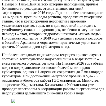
Памира и Тянь-Шаня за всю историю наблюдений, причём
большинство рекордных отрицательных значений
зафиксировано после 2016 года. Ледники, обеспечивающие от
30 % до 60 % пресной воды региона, продолжают ускоренное
таяние, что в краткосрочной перспективе временно
увеличивает приток воды, но в долгосрочной приводит к
устойчивому снижению уровня рек, особенно в засушливые
периоды – этап, который гидрологи называют «пиком воды».
По оценкам экспертов, к 2040 году дефицит водных ресурсов
в бассейне Аральского моря может практически удвоиться и
достичь 20 миллиардов кубометров в год.
Наиболее наглядным индикатором текущего кризиса служит
состояние Токтогульского водохранилища в Кыргызстане –
энергетического сердца региона. На 1 января 2026 года объём
воды в водохранилище составлял более 9 миллиардов
кубометров, однако к 1 апреля он сократился до 7 миллиардов
кубометров. При достижении «мертвого уровня» в 5,4–5,5
миллиарда кубометров работа ГЭС остановится. Министры
энергетики Кыргызстана, Казахстана и Узбекистана уже
проводят переговоры о координации работы энергосистем для
недопущения дальнейшего снижения уровня воды.