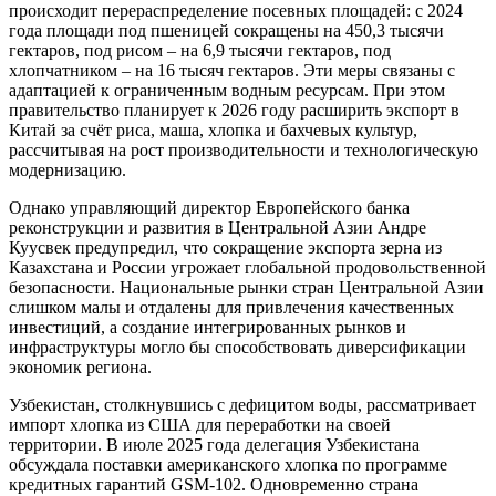
происходит перераспределение посевных площадей: с 2024
года площади под пшеницей сокращены на 450,3 тысячи
гектаров, под рисом – на 6,9 тысячи гектаров, под
хлопчатником – на 16 тысяч гектаров. Эти меры связаны с
адаптацией к ограниченным водным ресурсам. При этом
правительство планирует к 2026 году расширить экспорт в
Китай за счёт риса, маша, хлопка и бахчевых культур,
рассчитывая на рост производительности и технологическую
модернизацию.
Однако управляющий директор Европейского банка
реконструкции и развития в Центральной Азии Андре
Куусвек предупредил, что сокращение экспорта зерна из
Казахстана и России угрожает глобальной продовольственной
безопасности. Национальные рынки стран Центральной Азии
слишком малы и отдалены для привлечения качественных
инвестиций, а создание интегрированных рынков и
инфраструктуры могло бы способствовать диверсификации
экономик региона.
Узбекистан, столкнувшись с дефицитом воды, рассматривает
импорт хлопка из США для переработки на своей
территории. В июле 2025 года делегация Узбекистана
обсуждала поставки американского хлопка по программе
кредитных гарантий GSM-102. Одновременно страна