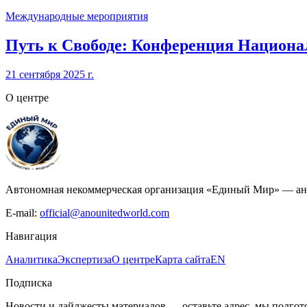
Международные мероприятия
Путь к Свободе: Конференция Национа
21 сентября 2025 г.
О центре
Автономная некоммерческая организация «Единый Мир» — ана
E-mail:
official@anounitedworld.com
Навигация
Аналитика
Экспертиза
О центре
Карта сайта
EN
Подписка
Новости и дайджесты материалов — оставьте адрес, мы подгот